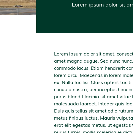
Lorem ipsum dolor sit ame
Lorem ipsum dolor sit amet, consecte
amet magna augue. Sed nunc nunc, 
commodo lacus. Etiam hendrerit cong
lorem arcu. Maecenas in lorem mal
ex. Nulla facilisi. Class aptent tacit
conubia nostra, per inceptos himena
purus blandit lacinia sit amet vitae
malesuada laoreet. Integer quis laor
Duis quis tellus sit amet odio rutr
metus finibus luctus. Mauris vulputat
erat elit egestas metus, ut egestas 
purus turpis, mollis scelerisque dict