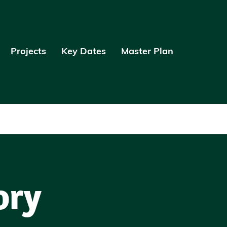
Projects
Key Dates
Master Plan
ory