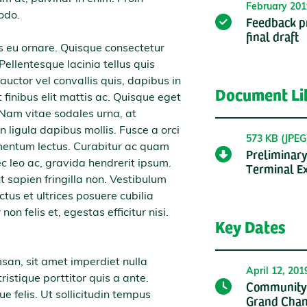
February 201
odo.
Feedback pr
final draft
 eu ornare. Quisque consectetur
 Pellentesque lacinia tellus quis
auctor vel convallis quis, dapibus in
Document Li
 finibus elit mattis ac. Quisque eget
. Nam vitae sodales urna, at
n ligula dapibus mollis. Fusce a orci
573 KB (JPEG
fermentum lectus. Curabitur ac quam
Preliminary
ec leo ac, gravida hendrerit ipsum.
Terminal Ex
t sapien fringilla non. Vestibulum
ctus et ultrices posuere cubilia
n felis et, egestas efficitur nisi.
Key Dates
san, sit amet imperdiet nulla
April 12, 20
ristique porttitor quis a ante.
Community i
 felis. Ut sollicitudin tempus
Grand Chan