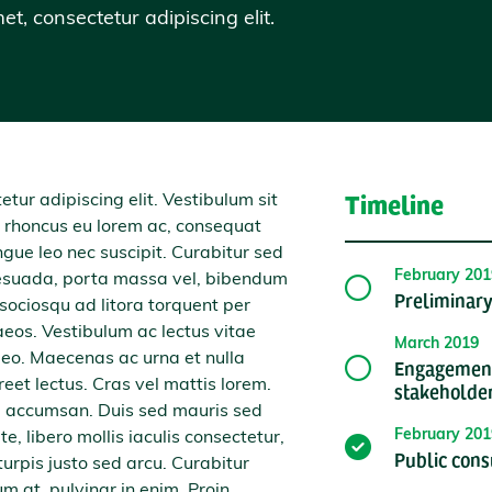
t, consectetur adipiscing elit.
Timeline
tur adipiscing elit. Vestibulum sit
rhoncus eu lorem ac, consequat
ue leo nec suscipit. Curabitur sed
February 201
esuada, porta massa vel, bibendum
Preliminary
i sociosqu ad litora torquent per
eos. Vestibulum ac lectus vitae
March 2019
 leo. Maecenas ac urna et nulla
Engagement
eet lectus. Cras vel mattis lorem.
stakeholde
um accumsan. Duis sed mauris sed
February 201
e, libero mollis iaculis consectetur,
Public cons
turpis justo sed arcu. Curabitur
um at, pulvinar in enim. Proin